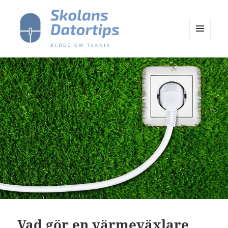
MENY
OCH
Skolans Datortips
WIDGETS
Vad gör en värmeväxlare