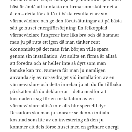
bäst är ändå att kontakta en firma som sköter detta
åt en – detta för att få ut bästa resultatet av sin
värmeväxlare och ge den förutsättningar att på bästa
sätt ge huset energiförsörjning. En felkopplad
värmeväxlare fungerar inte lika bra och då hamnar
man ju på ruta ett igen då man tänker rent
ekonomiskt på det man från början ville spara
genom sin installation. Att anlita en firma är alltså
att föredra och är heller inte så dyrt som man
kanske kan tro. Numera får man ju nämligen
använda sig av rot-avdraget vid installation av en
värmeväxlare och detta innebär ju att du får tillbaka
på skatten då du deklarerar – detta medför att
kostnaden i sig för en installation av en
värmeväxlare alltså inte alls blir speciellt dyr.
Dessutom ska man ju snarare se denna initiala
kostnad som lite av en investering då den ju
kommer att dels förse huset med en grönare energi