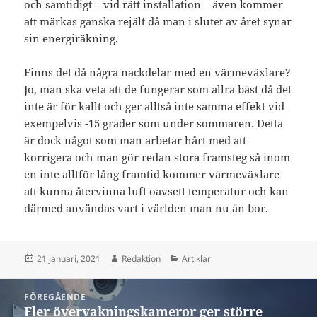
och samtidigt – vid rätt installation – även kommer
att märkas ganska rejält då man i slutet av året synar
sin energiräkning.
Finns det då några nackdelar med en värmeväxlare?
Jo, man ska veta att de fungerar som allra bäst då det
inte är för kallt och ger alltså inte samma effekt vid
exempelvis -15 grader som under sommaren. Detta
är dock något som man arbetar hårt med att
korrigera och man gör redan stora framsteg så inom
en inte alltför lång framtid kommer värmeväxlare
att kunna återvinna luft oavsett temperatur och kan
därmed användas vart i världen man nu än bor.
Postat
Författare
Kategorier
21 januari, 2021
Redaktion
Artiklar
Inläggsnavigering
FÖREGÅENDE
Fler övervakningskameror ger större
Föregående