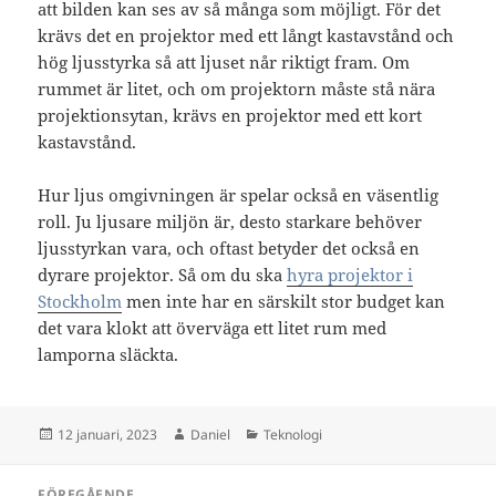
att bilden kan ses av så många som möjligt. För det
krävs det en projektor med ett långt kastavstånd och
hög ljusstyrka så att ljuset når riktigt fram. Om
rummet är litet, och om projektorn måste stå nära
projektionsytan, krävs en projektor med ett kort
kastavstånd.
Hur ljus omgivningen är spelar också en väsentlig
roll. Ju ljusare miljön är, desto starkare behöver
ljusstyrkan vara, och oftast betyder det också en
dyrare projektor. Så om du ska
hyra projektor i
Stockholm
men inte har en särskilt stor budget kan
det vara klokt att överväga ett litet rum med
lamporna släckta.
Postat
Författare
Kategorier
12 januari, 2023
Daniel
Teknologi
Inläggsnavigering
FÖREGÅENDE