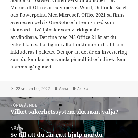
Microsoft Office är exempelvis Word, Outlook, Excel
och Powerpoint. Med Microsoft Office 2021 så finns
även exempelvis OneNote och Teams med som
standard – två tjänster som verkligen är
användbara. Det fina med MS Office 21 är att du
enkelt kan sätta dig in i alla funktioner och allt som
inkluderas i paketet. Det gör att det är en investering
som du kan börja använda på nolltid och direkt kan
komma igång med.
Postat
Författare
Kategorier
22 september, 2022
Anna
Artiklar
Inläggsnavigering
FÖREGÅENDE
Vilket säkerhetssystem ska man välja?
Föregående
inlägg:
NÄSTA
Se till att du får rätt hjälp när du
Nästa