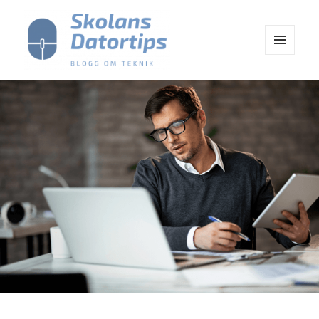
MENY
OCH
Skolans Datortips
WIDGETS